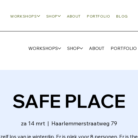
WORKSHOPS
SHOP
ABOUT
PORTFOLIO
BLOG
WORKSHOPS
SHOP
ABOUT
PORTFOLIO
SAFE PLACE
za 14 mrt
  |  
Haarlemmerstraatweg 79
zelf los van je winterdip. Er is plek voor 8 personen. Er is th