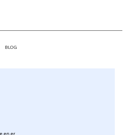
BLOG
ee en er